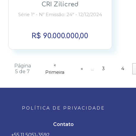
CRI Zilicred
Série 1ª - Nº Emissão: 24ª - 12/12/2024
R$ 90.000.000,00
«
Página
«
3
4
...
5 de 7
Primeira
POLÍTICA DE PRIVACIDADE
Contato
+55 11 5051-3592