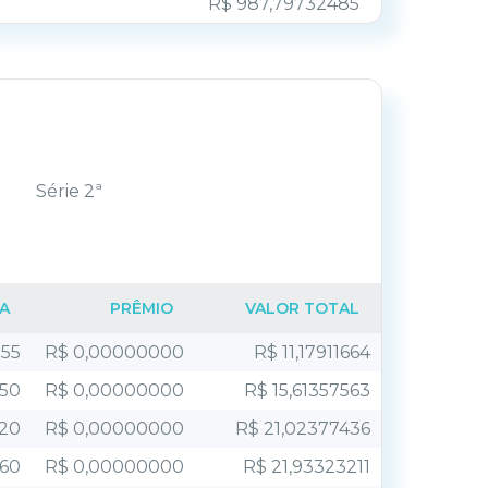
R$ 987,79732485
Série 2ª
A
PRÊMIO
VALOR TOTAL
755
R$ 0,00000000
R$ 11,17911664
250
R$ 0,00000000
R$ 15,61357563
020
R$ 0,00000000
R$ 21,02377436
360
R$ 0,00000000
R$ 21,93323211