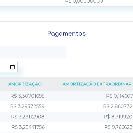
R$ 0,00000000
Pagamentos
AMORTIZAÇÃO
AMORTIZAÇÃO EXTRAORDINÁRI
R$ 3,30701695
R$ 0,11460
R$ 3,29572559
R$ 2,86073
R$ 3,29112908
R$ 8,71992
R$ 3,25441756
R$ 9,76662