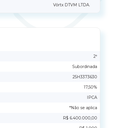
Vórtx DTVM LTDA.
2ª
Subordinada
25H3373630
17,50%
IPCA
*Não se aplica
R$ 6.400.000,00