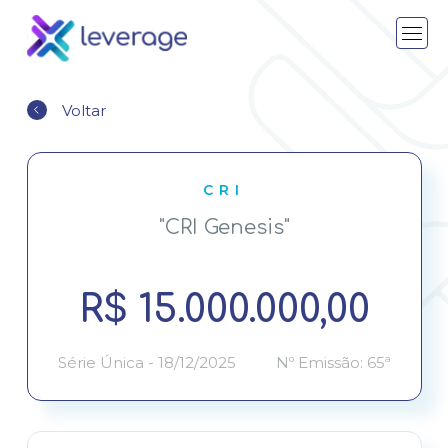
INÍCIO
Voltar
SOBRE NÓS
RI
CRI
"CRI Genesis"
EMISSÕES
CARREIRAS
R$ 15.000.000,00
CONTATO
Série Única - 18/12/2025
Nº Emissão: 65ª
PORTAL