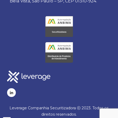
Bela Vista, São Paulo – SP, CEP 01310-924.
Leverage Companhia Securitizadora ⓒ 2023. Todos os
direitos reservados.